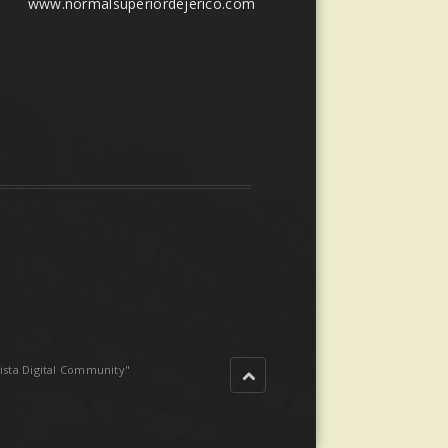
www.normalsuperiordejerico.com
sta Digital Community"