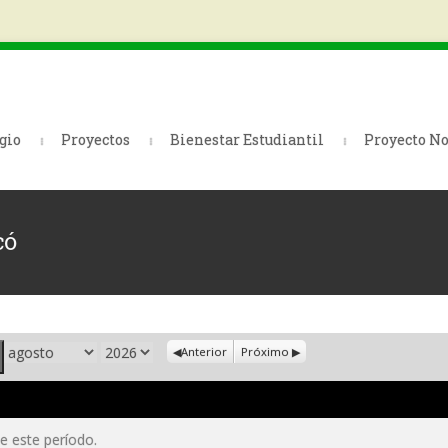
gio
Proyectos
Bienestar Estudiantil
Proyecto No
có
Mes
Año
Anterior
Próximo
 este período.