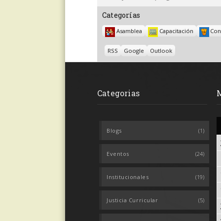
Categorías
Asamblea
Capacitación
Con
Subscribe
Subscribe
RSS
Google
Outlook
in
in
Categorias
Blogs
(1)
Eventos
(24)
Institucionales
(19)
Justicia Curricular
(5)