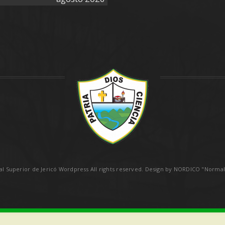
2026
2026
2026
2026
2026
2026
2026
l Superior de Jericó Wordpress All rights reserved.
Design by NORDICO "Normali