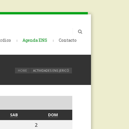
rdico
Agenda ENS
Contacto
HOME
ACTIVIDADES ENS JERICÓ
SÁBADO
DOMINGO
SAB
DOM
1
2
2