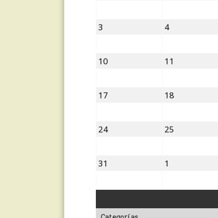
julio,
julio,
2026
2026
3
4
3
4
agosto,
agosto,
2026
2026
10
11
10
11
agosto,
agosto,
2026
2026
17
18
17
18
agosto,
agosto,
2026
2026
24
25
24
25
agosto,
agosto,
2026
2026
31
1
31
1
agosto,
septiembre,
2026
2026
Categorías