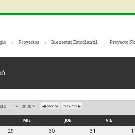
gio
Proyectos
Bienestar Estudiantil
Proyecto No
có
s
Año
Anterior
Próximo
TES
MIÉRCOLES
JUEVES
VIERNES
MIE
JUE
VIE
29
30
31
29
30
31
1