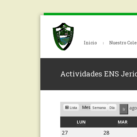
Inicio
Nuestro Cole
Actividades ENS Jeri
Ver
Mes
Me
Lista
Semana
Día
como
LUNES
MAR
LUN
MAR
27
28
27
28