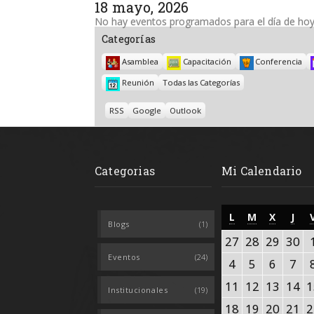
18 mayo, 2026
No hay eventos programados para el día de hoy
Categorías
Asamblea
Capacitación
Conferencia
Reunión
Todas las Categorías
Subscribe
Subscribe
RSS
Google
Outlook
in
in
Categorias
Mi Calendario
LUNES
MARTES
MIÉRCO
JUE
L
M
X
J
Blogs
(1)
27
28
29
30
27
28
29
30
abril,
abril,
abril,
abr
Eventos
(24)
4
5
6
7
4
5
6
7
2026
2026
2026
20
mayo,
mayo,
mayo,
ma
11
12
13
14
11
12
13
14
1
Institucionales
(19)
2026
2026
2026
20
mayo,
mayo,
mayo,
ma
18
19
20
21
18
19
20
21
2