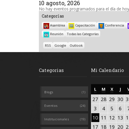
10 agosto, 2026
No hay eventos programados para el día de hoy
Categorías
Asamblea
Capacitación
Conferencia
Reunión
Todas las Categorías
Subscribe
Subscribe
RSS
Google
Outlook
in
in
Categorias
Mi Calendario
LUNES
MARTES
MIÉRCO
JUE
L
M
X
J
Blogs
(1)
27
28
29
30
27
28
29
30
3
julio,
julio,
julio,
jul
Eventos
(24)
3
4
5
6
3
4
5
6
2026
2026
2026
20
agosto,
agosto,
agosto
ago
10
11
12
13
10
11
12
13
1
Institucionales
(19)
2026
2026
2026
20
agosto,
agosto,
agosto
ag
17
18
19
20
17
18
19
20
2