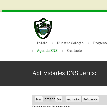
Inicio
Nuestro Colegio
Proyect
Agenda ENS
Contacto
Actividades ENS Jericó
Semana
Mes
Día
Anterior
Próximo
Eventos de la semana