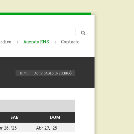
rdico
Agenda ENS
Contacto
HOME
ACTIVIDADES ENS JERICÓ
SÁBADO
DOMINGO
SAB
DOM
26
27
r 26, '25
Abr 27, '25