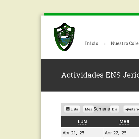
Inicio
Nuestro Cole
Actividades ENS Jeri
Ver
Semana
Lista
Mes
Día
Anteri
como
LUNES
MAR
LUN
MAR
21
22
Abr 21, '25
Abr 22, '25