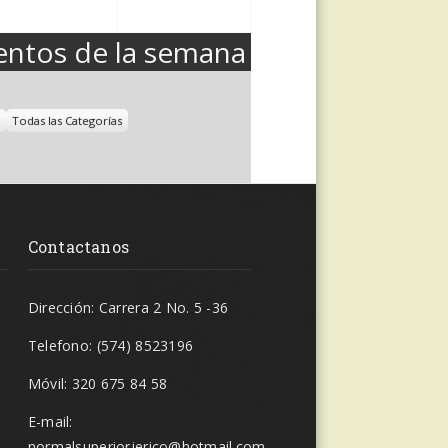
abril,
abril,
2025
2025
entos de la semana
Todas las Categorías
Contactanos
Dirección: Carrera 2 No. 5 -36
Telefono: (574) 8523196
Móvil: 320 675 84 58
E-mail:
normalsuperiorjerico@hotmail.com