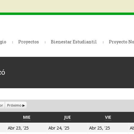
gio
Proyectos
Bienestar Estudiantil
Proyecto No
có
or
Próximo
TES
MIÉRCOLES
JUEVES
VIERNES
MIE
JUE
VIE
23
24
25
Abr 23, '25
Abr 24, '25
Abr 25, '25
Ab