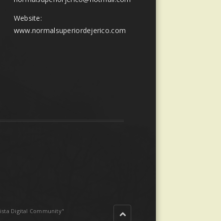
Website:
www.normalsuperiordejerico.com
sta Digital Community"