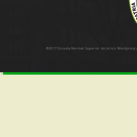
©2017 Escuela Normal Superior de Jericó Wordpress A