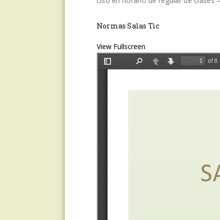
Uso en horario de regular de clases –
Normas Salas Tic
View Fullscreen