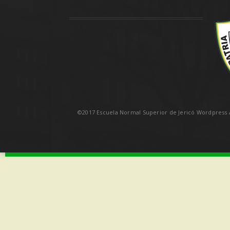
©2017 Escuela Normal Superior de Jericó Wordpress A