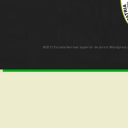
©2017 Escuela Normal Superior de Jericó Wordpress A