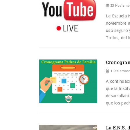
23 Noviemb
La Escuela N
noviembre a
uso seguro y
Todos, del M
Cronogram
1 Diciembre
A continuac
que la Insti
desarrollar
que los padr
La E.N.S. 